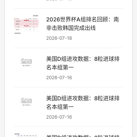
2026世界杯A组排名回顾：南
非击败韩国完成出线
2026-07-18
美国D组进攻数据：8粒进球排
名本组第一
2026-07-16
美国D组进攻数据：8粒进球排
名本组第一
2026-07-16