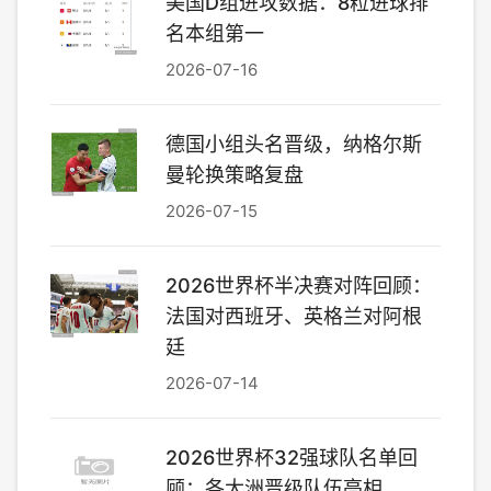
美国D组进攻数据：8粒进球排
名本组第一
2026-07-16
德国小组头名晋级，纳格尔斯
曼轮换策略复盘
2026-07-15
2026世界杯半决赛对阵回顾：
法国对西班牙、英格兰对阿根
廷
2026-07-14
2026世界杯32强球队名单回
顾：各大洲晋级队伍亮相