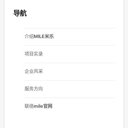
导航
介绍
MILE米乐
项目实录
企业风采
服务方向
联络
mile官网