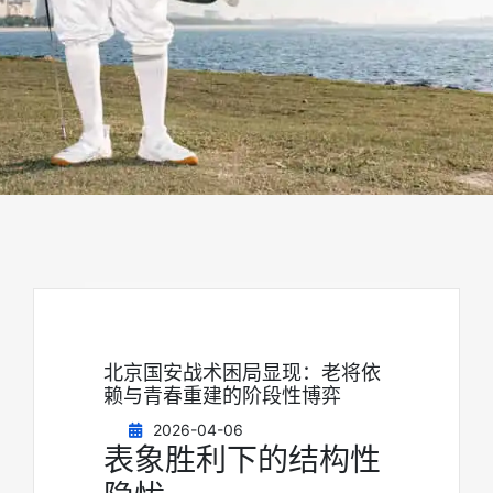
北京国安战术困局显现：老将依
赖与青春重建的阶段性博弈
2026-04-06
表象胜利下的结构性