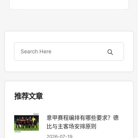
推荐文章
意甲赛程编排有哪些要求？德
比与主客场安排原则
2026-07-19