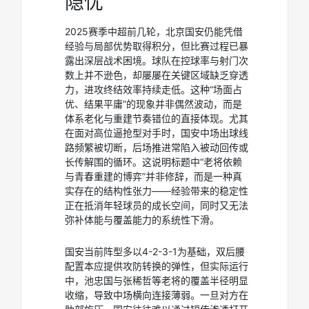
隐忧
2025赛季中超前几轮，北京国安仍能凭借
经验与局部优势取得积分，但比赛过程已暴
露出深层战术困境。球队在控球率与射门次
数上并不逊色，却屡屡在关键区域缺乏穿透
力，进攻终结效率持续走低。这种“场面占
优、结果平庸”的现象并非偶然波动，而是
体系老化与重建节奏错位的直接体现。尤其
在面对高位逼抢型对手时，国安中场出球线
路频繁被切断，后场推进常陷入被动回传或
长传解围的循环。这说明标题中“老将依赖
与青春重建的博弈”并非修辞，而是一种真
实存在的结构性张力——经验带来的稳定性
正在抵消年轻球员的成长空间，同时又无法
弥补体能与覆盖能力的系统性下滑。
国安当前阵型多以4-2-3-1为基础，双后腰
配置本应提供攻防转换的弹性，但实际运行
中，池忠国与张稀哲等老将的覆盖半径明显
收缩，导致中场横向连接薄弱。一旦对方在