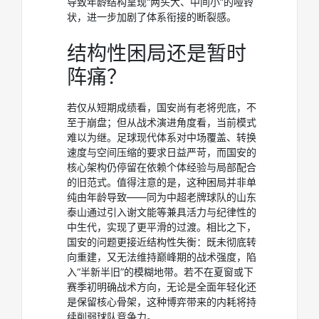
导致年龄结构呈现“两头大、中间小”的哑铃
状，进一步加剧了体系衔接的断裂感。
结构性困局还是暂时
阵痛？
若仅从短期成绩看，国安尚有老将兜底，不
至于崩盘；但从战术演进角度看，当前模式
难以为继。足球现代体系对中场覆盖、转换
速度与空间压缩的要求日益严苛，而国安的
核心架构仍停留在依赖个体经验与局部配合
的旧范式。值得注意的是，这种困局并非单
纯由年龄导致——同为中超老牌球队的山东
泰山通过引入谢文能等兼具活力与纪律性的
中生代，实现了更平滑的过渡。相比之下，
国安的问题更接近结构性失衡：既未彻底转
向重建，又无法维持巅峰期的战术强度，陷
入“半新半旧”的模糊地带。若不在夏窗或下
赛季初明确战术方向，无论是全面年轻化还
是保留核心骨架，这种博弈带来的内耗将持
续削弱球队竞争力。