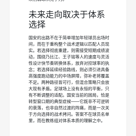
未来走向取决于体系
选择
国安的出路不在于简单增加年轻球员出场时
间，而在于重构整个战术逻辑以匹配人员现
实。若选择彻底重建，则需接受短期成绩波
动，围绕乃比江、王子铭等人的速度与灵活
性设计快节奏转换体系，放弃对控球率的执
念；若选择延续经验路线，则必须引进具备
高强度跑动能力的中场屏障，弥补老将覆盖
不足。两种路径皆可行，但混合策略只会放
大现有矛盾。足球场上没有永恒的平衡，只
有不断调整的适配。国安当前的困局，恰是
转型窗口期的典型症候——它既非不可逆转
的衰落，也非自然过渡的阵痛，而是一次关
于方向选择的战术拷问。答案不在球员名单
里，而在教练组对体系本质的理解之中。