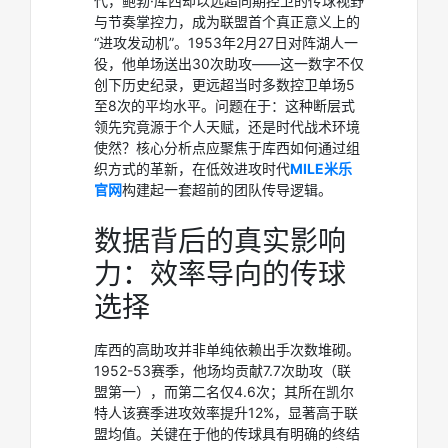
代，鲍勃·库西却以远超同期控卫的传球视野
与节奏掌控力，成为联盟首个真正意义上的
“进攻发动机”。1953年2月27日对阵湖人一
役，他单场送出30次助攻——这一数字不仅
创下历史纪录，更远超当时多数控卫单场5
至8次的平均水平。问题在于：这种断层式
领先究竟源于个人天赋，还是时代战术环境
使然？核心分析点应聚焦于库西如何通过组
织方式的革新，在低效进攻时代
MILE米乐
官网
构建起一套超前的团队传导逻辑。
数据背后的真实影响
力：效率导向的传球
选择
库西的高助攻并非单纯依赖出手次数堆砌。
1952-53赛季，他场均贡献7.7次助攻（联
盟第一），而第二名仅4.6次；其所在凯尔
特人该赛季进攻效率提升12%，显著高于联
盟均值。关键在于他的传球具有明确的终结