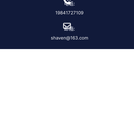
电话:
19841727109
邮箱:
shaven@163.com
热门文章
意甲赛程编排有哪些要求？德比与主客场安
排原则
2026-07-19
2026世界杯A组排名回顾：南非击败韩国完
成出线
2026-07-18