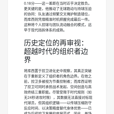
0.18分——这一差距在当时近乎决定胜负。
更关键的是，他推动了无球跑动与持球压迫
的协同：队友通过频繁交叉掩护制造错位，
而库西则凭借精准时机把握完成最后一传。
这种将个人控球与团队流动融合的模式，远
早于现代挡拆体系的成熟。
历史定位的再审视：
超越时代的组织者边
界
将库西置于控卫进化史中观察，其真正突破
在于重新定义了组织者的角色边界。在他之
前，控卫多被视为节奏控制者；而库西证明
了控卫可同时承担战术发起、空间创造与高
效终结三重职能。尽管受限于时代规则（如
无24秒进攻时限），其数据无法直接对标现
代球员，但其组织逻辑——以传球压缩防守
反应时间、以决策精度替代身体优势——已
成为后续控卫发展的底层范式。因此，单场