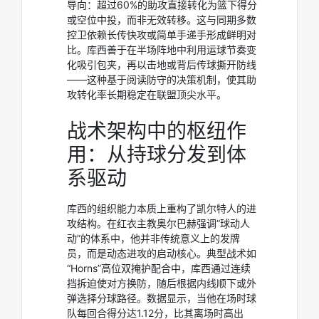
导向：超过60%的助攻直接转化为篮下得分
或空位中投，而非无效转移。这与同期多数
控卫依赖长传快攻或简单手递手形成鲜明对
比。库西善于在半场阵地中利用运球节奏变
化吸引包夹，再以击地或背后传球撕开防线
——这种基于阅读防守的决策机制，使其助
攻转化率长期稳定在联盟顶尖水平。
战术架构中的枢纽作
用：从持球分发到体
系驱动
库西的组织能力本质上重构了凯尔特人的进
攻结构。在红衣主教奥尔巴赫强调“球动人
动”的体系中，他并非传统意义上的发牌
员，而是动态进攻的启动核心。典型战术如
“Horns”高位双掩护配合中，库西通过连续
挡拆迫使对方换防，随后根据内线顺下或外
弹选择分球路径。数据显示，当他在场时球
队每回合得分达1.12分，比其离场时高出