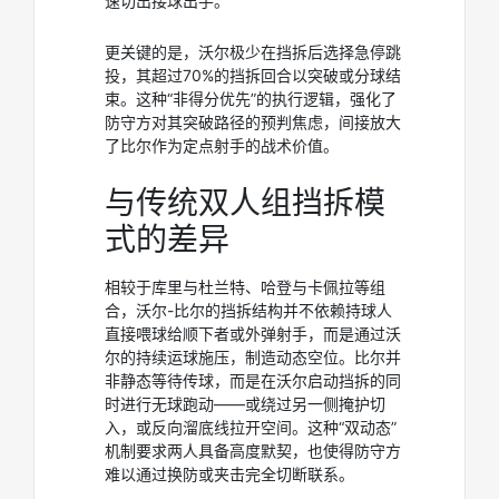
速切出接球出手。
更关键的是，沃尔极少在挡拆后选择急停跳
投，其超过70%的挡拆回合以突破或分球结
束。这种“非得分优先”的执行逻辑，强化了
防守方对其突破路径的预判焦虑，间接放大
了比尔作为定点射手的战术价值。
与传统双人组挡拆模
式的差异
相较于库里与杜兰特、哈登与卡佩拉等组
合，沃尔-比尔的挡拆结构并不依赖持球人
直接喂球给顺下者或外弹射手，而是通过沃
尔的持续运球施压，制造动态空位。比尔并
非静态等待传球，而是在沃尔启动挡拆的同
时进行无球跑动——或绕过另一侧掩护切
入，或反向溜底线拉开空间。这种“双动态”
机制要求两人具备高度默契，也使得防守方
难以通过换防或夹击完全切断联系。