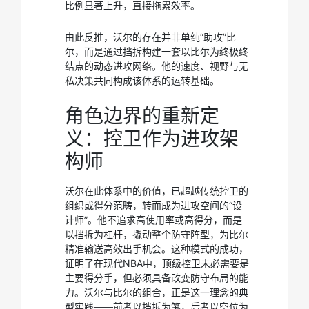
比例显著上升，直接拖累效率。
由此反推，沃尔的存在并非单纯“助攻”比
尔，而是通过挡拆构建一套以比尔为终极终
结点的动态进攻网络。他的速度、视野与无
私决策共同构成该体系的运转基础。
角色边界的重新定
义：控卫作为进攻架
构师
沃尔在此体系中的价值，已超越传统控卫的
组织或得分范畴，转而成为进攻空间的“设
计师”。他不追求高使用率或高得分，而是
以挡拆为杠杆，撬动整个防守阵型，为比尔
精准输送高效出手机会。这种模式的成功，
证明了在现代NBA中，顶级控卫未必需要是
主要得分手，但必须具备改变防守布局的能
力。沃尔与比尔的组合，正是这一理念的典
型实践——前者以挡拆为笔，后者以空位为