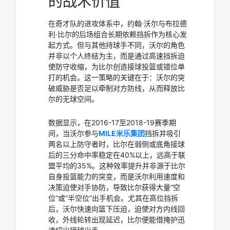
的战术价值
在奇才队的进攻体系中，约翰·沃尔与布拉德
利·比尔的后场组合长期依赖挡拆作为核心发
起方式。但与其他持球手不同，沃尔的角色
并非以个人终结为主，而是通过高速挡拆迫
使防守收缩，为比尔创造接球投篮或错位单
打的机会。这一策略的关键在于：沃尔的突
破威胁是否足以牵制对方防线，从而释放比
尔的无球空间。
数据显示，在2016-17至2018-19赛季期
间，当沃尔参与
MILE米乐集团
挡拆并吸引
两名以上防守者时，比尔在弱侧或底角接球
后的三分命中率稳定在40%以上，远高于联
盟平均的35%。这种效率提升并非源于比尔
自身投篮能力的突变，而是沃尔利用速度和
决策迫使对手协防，导致比尔获得大量“空
位”或“半空位”出手机会。尤其在高位挡拆
后，沃尔快速向篮下压迫，迫使对方内线回
收，外线轮转出现延迟，比尔便能借掩护迅