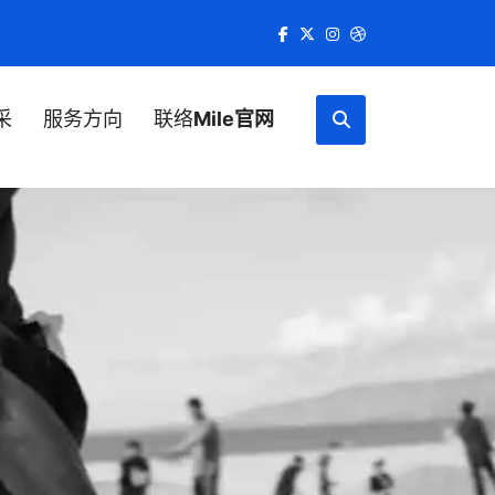
采
服务方向
联络
Mile官网