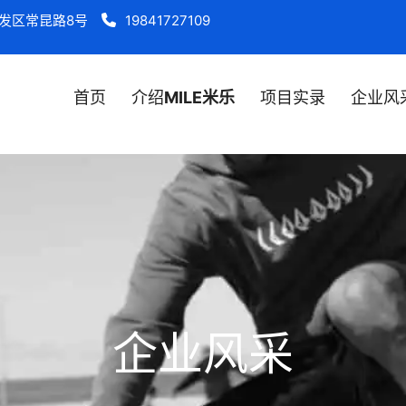
发区常昆路8号
19841727109
首页
介绍
MILE米乐
项目实录
企业风
企业风采