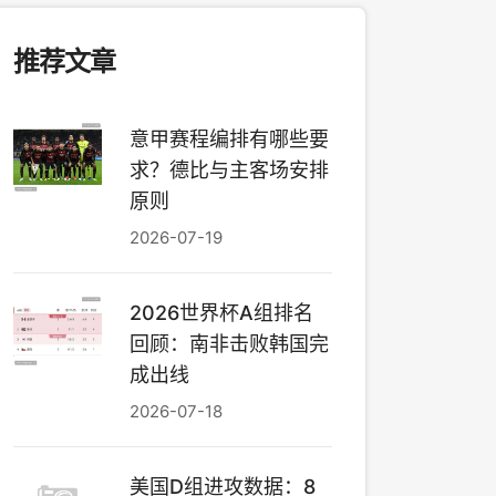
推荐文章
意甲赛程编排有哪些要
求？德比与主客场安排
原则
2026-07-19
2026世界杯A组排名
回顾：南非击败韩国完
成出线
2026-07-18
美国D组进攻数据：8