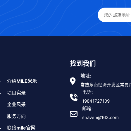
找到我们
地址:
介绍
MILE米乐
常熟东南经济开发区常昆
电话:
项目实录
19841727109
企业风采
邮箱:
服务方向
shaven@163.com
联络
mile官网