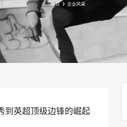
首页
企业风采
秀到英超顶级边锋的崛起