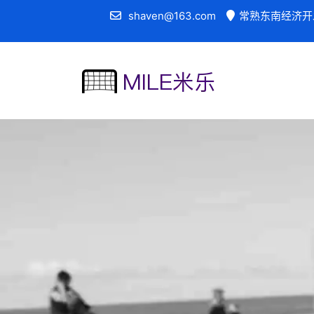
shaven@163.com
常熟东南经济开