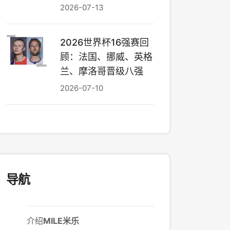
2026-07-13
2026世界杯16强赛回
顾：法国、挪威、英格
兰、摩洛哥晋级八强
2026-07-10
导航
介绍
MILE米乐