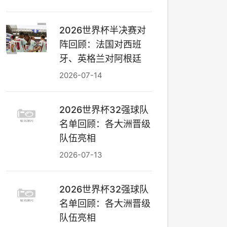
2026世界杯半决赛对
阵回顾：法国对西班
牙、英格兰对阿根廷
2026-07-14
2026世界杯32强球队
名单回顾：各大洲晋级
队伍亮相
2026-07-13
2026世界杯32强球队
名单回顾：各大洲晋级
队伍亮相