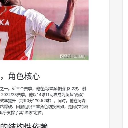
，角色核心
之一。近三个赛季，他在英超场均射门3.2次、创
022/23赛季，他以14球11助攻成为英超“两双”
球效率提升（每90分钟0.52球）。同时，他在阿森
路爆破、回撤组织三重角色切换自如，是阿尔特塔
似乎支撑了其“顶级”定位。
的结构性依赖