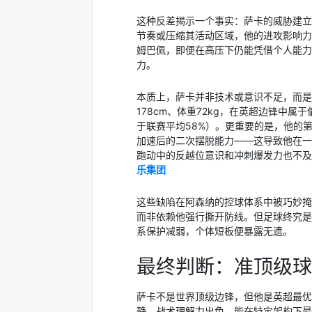
这种反差揭示一个事实：萨卡的威胁建立
节奏或压缩其活动区域，他的进攻影响力
姆巴佩，即便在高压下仍能凭借个人能力
力。
本质上，萨卡并非技术或意识不足，而是
178cm、体重72kg，在英超边锋中属
于联赛平均58%）。更重要的是，他的
加速后的二次摆脱能力——这导致他在一
跑动中的反越位意识和冲刺爆发力也不及
乐集团
这些缺陷在阿森纳的控球体系中被巧妙掩
而非依赖他强行撕开防线。但足球终究是
系保护减弱，个体短板便暴露无遗。
最终判断：准顶级球
萨卡不是世界顶级边锋，但他是英超最优
静、战术理解力出色，能在特定架构下最