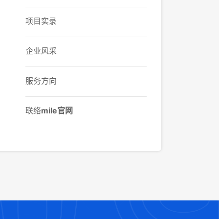
项目实录
企业风采
服务方向
联络
mile官网