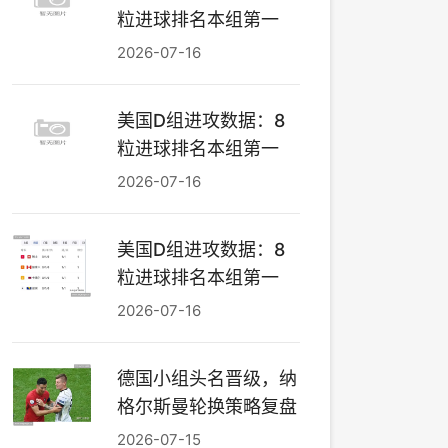
粒进球排名本组第一
2026-07-16
美国D组进攻数据：8
粒进球排名本组第一
2026-07-16
美国D组进攻数据：8
粒进球排名本组第一
2026-07-16
德国小组头名晋级，纳
格尔斯曼轮换策略复盘
2026-07-15