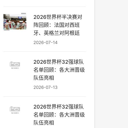
2026世界杯半决赛对
阵回顾：法国对西班
牙、英格兰对阿根廷
2026-07-14
2026世界杯32强球队
名单回顾：各大洲晋级
队伍亮相
2026-07-13
2026世界杯32强球队
名单回顾：各大洲晋级
队伍亮相