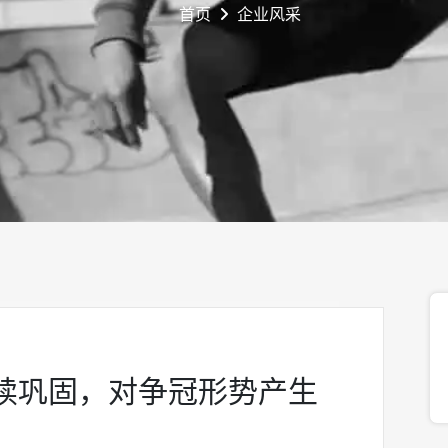
首页
企业风采
续巩固，对争冠形势产生