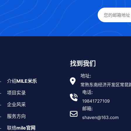
找到我们
地址:
介绍
MILE米乐
常熟东南经济开发区常昆
电话:
项目实录
19841727109
企业风采
邮箱:
服务方向
shaven@163.com
联络
mile官网