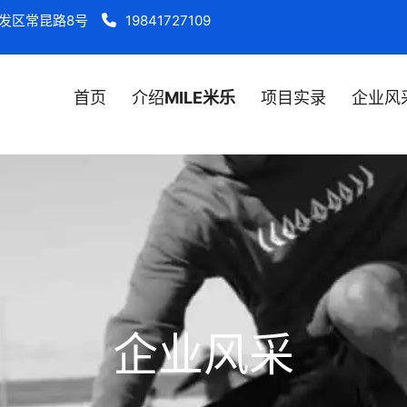
发区常昆路8号
19841727109
首页
介绍
MILE米乐
项目实录
企业风
企业风采