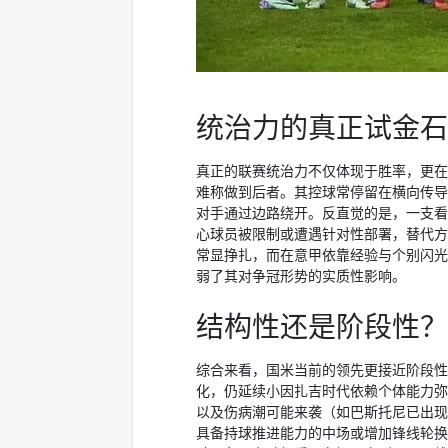
统治力的真正试金石
真正的联赛统治力不仅体现于胜率，更在
难称做到后者。其控球常停留在横向传导
对手通过边路绕开。反直觉的是，一支看
心球员被限制或遭遇针对性部署，替代方
常显挣扎，而在意甲依靠经验与个别闪光
弱了其对争冠形势的实质性影响。
结构性还是阶段性？
综合来看，国米当前的领先更接近阶段性
化，仍延续小因扎吉时代依赖个体能力弥
以及伤病潮可能来袭（如巴斯托尼已出现
具备持球推进能力的中场或增加锋线轮换