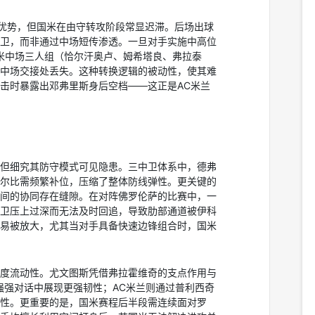
数优势，但国米在由守转攻阶段常显迟滞。后场出球
卫，而非通过中场短传渗透。一旦对手实施中高位
米中场三人组（恰尔汗奥卢、姆希塔良、弗拉泰
中场交接处丢失。这种转换逻辑的被动性，使其难
击时暴露出邓弗里斯身后空档——这正是AC米兰
但细究其防守模式可见隐患。三中卫体系中，德弗
尔比需频繁补位，压缩了整体防线弹性。更关键的
间的协同存在缝隙。在对阵佛罗伦萨的比赛中，一
卫压上过深而无法及时回追，导致肋部通道被伊科
易被放大，尤其当对手具备快速边锋组合时，国米
度流动性。尤文图斯凭借弗拉霍维奇的支点作用与
强强对话中展现更强韧性；AC米兰则通过普利西奇
性。更重要的是，国米赛程后半段需连续面对罗