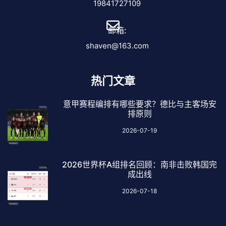
19841727109
邮箱:
shaven@163.com
热门文章
意甲赛程编排有哪些要求？德比与主客场安
排原则
2026-07-19
2026世界杯A组排名回顾：南非击败韩国完
成出线
2026-07-18