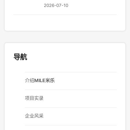
2026-07-10
导航
介绍
MILE米乐
项目实录
企业风采