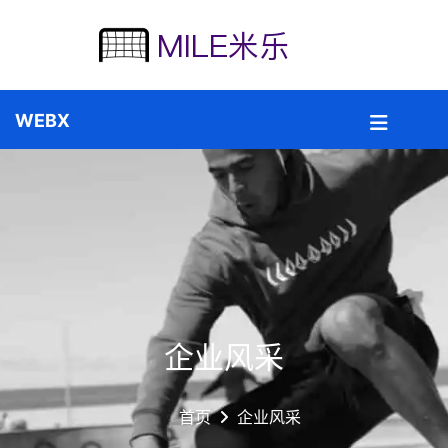
企业风采
首页
企业风采