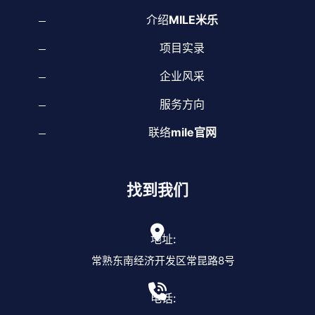
介绍
MILE米乐
项目实录
企业风采
服务方向
联络
mile官网
找到我们
地址:
常熟东南经济开发区常昆路8号
电话: