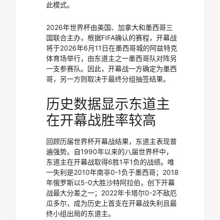
此模式。
2026年世界杯由美国、加拿大和墨西哥三
国联合主办，根据FIFA确认的赛程，开幕战
将于2026年6月11日在墨西哥城的阿兹特克
体育场举行，由东道主之一墨西哥队对阵另
一支参赛队。因此，开幕战一方确定为墨西
哥，另一方则取决于最终分组抽签结果。
历史数据显示东道主
在开幕战胜率较高
回顾历届世界杯开幕战结果，东道主表现普
遍强势。自1990年以来的八届世界杯中，
东道主在开幕战取得6胜1平1负的战绩。唯
一失利是2010年南非0-1负于墨西哥；2018
年俄罗斯以5-0大胜沙特阿拉伯，创下开幕
战最大分差之一；2022年卡塔尔0-2不敌厄
瓜多尔，成为历史上首支在开幕战失利且最
终小组出局的东道主。