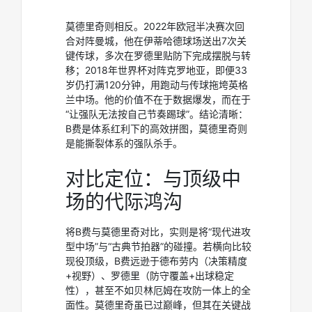
莫德里奇则相反。2022年欧冠半决赛次回
合对阵曼城，他在伊蒂哈德球场送出7次关
键传球，多次在罗德里贴防下完成摆脱与转
移；2018年世界杯对阵克罗地亚，即便33
岁仍打满120分钟，用跑动与传球拖垮英格
兰中场。他的价值不在于数据爆发，而在于
“让强队无法按自己节奏踢球”。结论清晰：
B费是体系红利下的高效拼图，莫德里奇则
是能撕裂体系的强队杀手。
对比定位：与顶级中
场的代际鸿沟
将B费与莫德里奇对比，实则是将“现代进攻
型中场”与“古典节拍器”的碰撞。若横向比较
现役顶级，B费远逊于德布劳内（决策精度
+视野）、罗德里（防守覆盖+出球稳定
性），甚至不如贝林厄姆在攻防一体上的全
面性。莫德里奇虽已过巅峰，但其在关键战