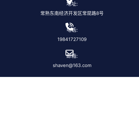
地址:
常熟东南经济开发区常昆路8号
电话:
19841727109
邮箱:
shaven@163.com
热门文章
意甲赛程编排有哪些要求？德比与主客场安
排原则
2026-07-19
2026世界杯A组排名回顾：南非击败韩国完