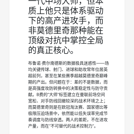
一代中场大师，但本
质上他只是体系驱动
下的高产进攻手，而
非莫德里奇那种能在
顶级对抗中掌控全局
的真正核心。
布鲁诺·费尔南德斯的数据极具迷惑性——场
均关键传球、射门、进球和助攻常年位居英
超前列，甚至在某些赛季超越莫德里奇巅峰
期的产出。但问题在于：差的不是数据，而
是高强度攻防转换中的决策稳定性与防守贡
献。B费的“大师”标签建立在曼联前场空间
宽松、对手防线回撤较深的战术环境之上；
而莫德里奇则是在欧冠淘汰赛、国家德比等
极限压迫场景中，依然能以低失误率完成节
奏调度与防线穿透。两人的差距，不在进攻
产量，而在“不可替代的战术控制力”。