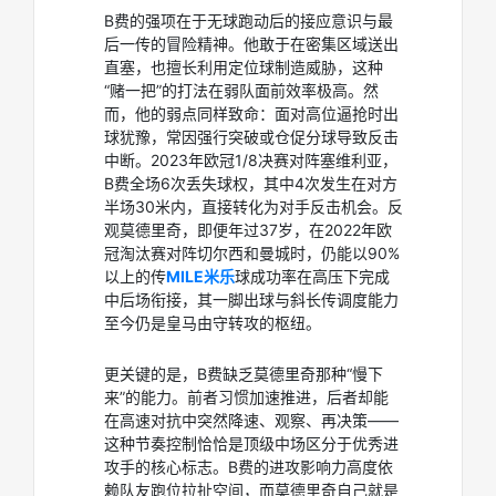
B费的强项在于无球跑动后的接应意识与最
后一传的冒险精神。他敢于在密集区域送出
直塞，也擅长利用定位球制造威胁，这种
“赌一把”的打法在弱队面前效率极高。然
而，他的弱点同样致命：面对高位逼抢时出
球犹豫，常因强行突破或仓促分球导致反击
中断。2023年欧冠1/8决赛对阵塞维利亚，
B费全场6次丢失球权，其中4次发生在对方
半场30米内，直接转化为对手反击机会。反
观莫德里奇，即便年过37岁，在2022年欧
冠淘汰赛对阵切尔西和曼城时，仍能以90%
以上的传
MILE米乐
球成功率在高压下完成
中后场衔接，其一脚出球与斜长传调度能力
至今仍是皇马由守转攻的枢纽。
更关键的是，B费缺乏莫德里奇那种“慢下
来”的能力。前者习惯加速推进，后者却能
在高速对抗中突然降速、观察、再决策——
这种节奏控制恰恰是顶级中场区分于优秀进
攻手的核心标志。B费的进攻影响力高度依
赖队友跑位拉扯空间，而莫德里奇自己就是