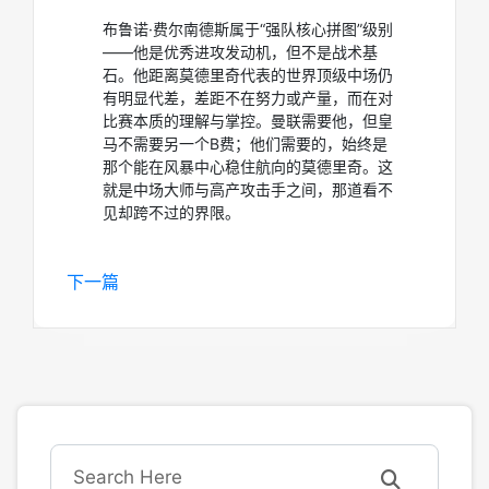
布鲁诺·费尔南德斯属于“强队核心拼图”级别
——他是优秀进攻发动机，但不是战术基
石。他距离莫德里奇代表的世界顶级中场仍
有明显代差，差距不在努力或产量，而在对
比赛本质的理解与掌控。曼联需要他，但皇
马不需要另一个B费；他们需要的，始终是
那个能在风暴中心稳住航向的莫德里奇。这
就是中场大师与高产攻击手之间，那道看不
见却跨不过的界限。
下一篇