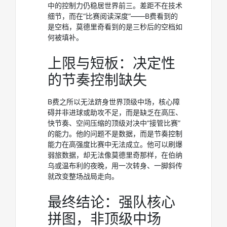
中的控制力仍稳居世界前三。差距不在技术
细节，而在“比赛阅读深度”——B费看到的
是空档，莫德里奇看到的是三秒后的空档如
何被填补。
上限与短板：决定性
的节奏控制缺失
B费之所以无法跻身世界顶级中场，核心障
碍并非进球或助攻不足，而是缺乏在高压、
快节奏、空间压缩的顶级对决中“接管比赛”
的能力。他的问题不是数据，而是节奏控制
能力在高强度比赛中无法成立。他可以刷爆
弱旅数据，却无法像莫德里奇那样，在伯纳
乌或温布利的夜晚，用一次转身、一脚斜传
就改变整场战局走向。
最终结论：强队核心
拼图，非顶级中场