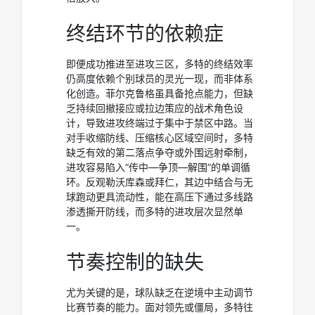
终结环节的依赖症
即便成功推进至进攻三区，多特的终结效率
仍高度依赖个别球员的灵光一现，而非体系
化创造。菲尔克鲁格虽具备抢点能力，但缺
乏持续回撤接应或拉边策应的战术角色设
计，导致进攻终端过于集中于禁区中路。当
对手收缩防线、压缩核心区域空间时，多特
缺乏有效的第二落点争夺或外围远射牵制，
进攻容易陷入“传中—争顶—解围”的单调循
环。反观勒沃库森或拜仁，其边中结合与无
球跑动更具流动性，能在高压下通过多线路
渗透撕开防线，而多特的进攻层次显然单
一。
节奏控制的缺失
尤为关键的是，球队缺乏在逆境中主动调节
比赛节奏的能力。面对领先或僵局，多特往