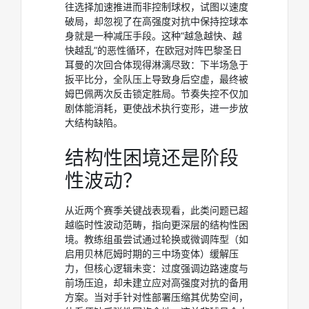
往选择加速推进而非控制球权，试图以速度
破局，却忽视了在高强度对抗中保持控球本
身就是一种减压手段。这种“越急越快、越
快越乱”的恶性循环，在欧冠对阵巴黎圣日
耳曼的次回合体现得淋漓尽致：下半场急于
扳平比分，全队压上导致身后空虚，最终被
姆巴佩两次反击锁定胜局。节奏失控不仅加
剧体能消耗，更使战术执行变形，进一步放
大结构缺陷。
结构性困境还是阶段
性波动？
从近两个赛季关键战表现看，此类问题已超
越临时性波动范畴，指向更深层的结构性困
境。教练组虽尝试通过轮换或微调阵型（如
启用贝林厄姆时期的三中场变体）缓解压
力，但核心逻辑未变：过度强调边路速度与
前场压迫，却未建立应对高强度对抗的备用
方案。当对手针对性部署压缩其优势空间，