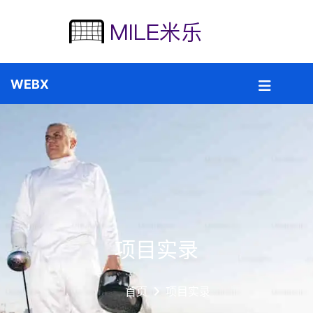
项目实录
首页
项目实录