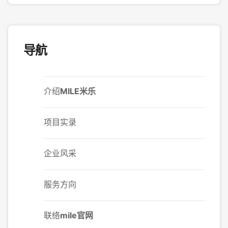
导航
介绍
MILE米乐
项目实录
企业风采
服务方向
联络
mile官网