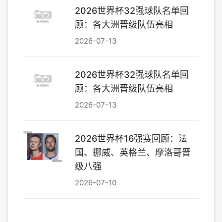
2026世界杯32强球队名单回
顾：各大洲晋级队伍亮相
2026-07-13
2026世界杯32强球队名单回
顾：各大洲晋级队伍亮相
2026-07-13
2026世界杯16强赛回顾：法
国、挪威、英格兰、摩洛哥晋
级八强
2026-07-10