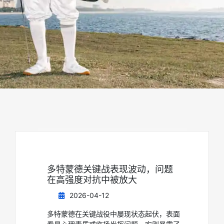
多特蒙德关键战表现波动，问题
在高强度对抗中被放大
2026-04-12
多特蒙德在关键战役中屡现状态起伏，表面