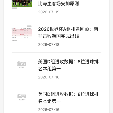
比与主客场安排原则
2026-07-19
2026世界杯A组排名回顾：南
非击败韩国完成出线
2026-07-18
美国D组进攻数据：8粒进球排
名本组第一
2026-07-16
美国D组进攻数据：8粒进球排
名本组第一
2026-07-16