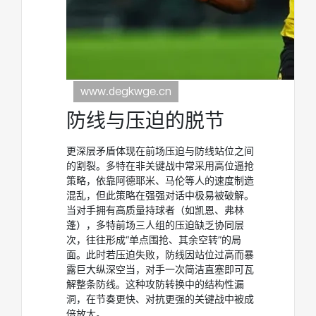
防线与压迫的脱节
更深层矛盾体现在前场压迫与防线站位之间
的割裂。多特在非关键战中常采用高位逼抢
策略，依靠阿德耶米、马伦等人的速度制造
混乱，但此策略在强强对话中极易被破解。
当对手拥有高质量持球者（如凯恩、弗林
蓬），多特前场三人组的压迫缺乏协同层
次，往往形成“单点围抢、其余空转”的局
面。此时若压迫失败，防线因站位过高而暴
露巨大纵深空当，对手一次简洁直塞即可瓦
解整条防线。这种攻防转换中的结构性漏
洞，在节奏更快、对抗更强的关键战中被成
倍放大。