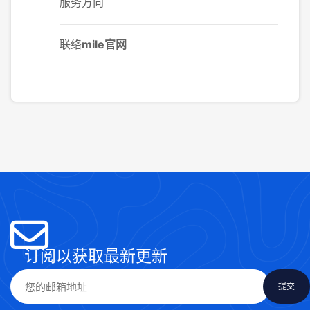
服务方向
联络
mile官网
订阅以获取最新更新