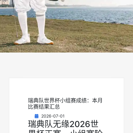
瑞典队世界杯小组赛成绩：本月
比赛结果汇总
2026-07-01
瑞典队无缘2026世