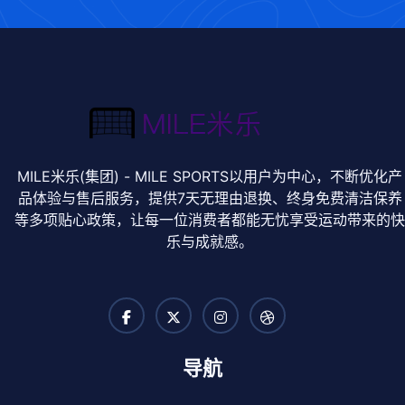
MILE米乐(集团) - MILE SPORTS以用户为中心，不断优化产
品体验与售后服务，提供7天无理由退换、终身免费清洁保养
等多项贴心政策，让每一位消费者都能无忧享受运动带来的
乐与成就感。
导航