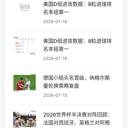
美国D组进攻数据：8粒进球排
名本组第一
2026-07-16
美国D组进攻数据：8粒进球排
名本组第一
2026-07-16
德国小组头名晋级，纳格尔斯
曼轮换策略复盘
2026-07-15
2026世界杯半决赛对阵回顾：
法国对西班牙、英格兰对阿根