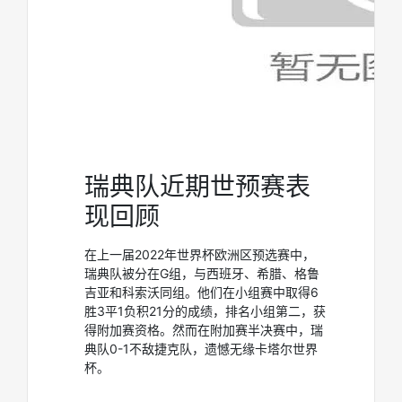
瑞典队近期世预赛表
现回顾
在上一届2022年世界杯欧洲区预选赛中，
瑞典队被分在G组，与西班牙、希腊、格鲁
吉亚和科索沃同组。他们在小组赛中取得6
胜3平1负积21分的成绩，排名小组第二，获
得附加赛资格。然而在附加赛半决赛中，瑞
典队0-1不敌捷克队，遗憾无缘卡塔尔世界
杯。