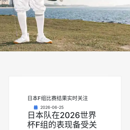
日本F组比赛结果实时关注
2026-06-25
日本队在2026世界
杯F组的表现备受关