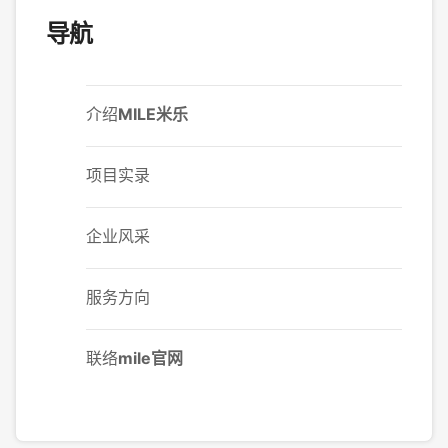
导航
介绍
MILE米乐
项目实录
企业风采
服务方向
联络
mile官网