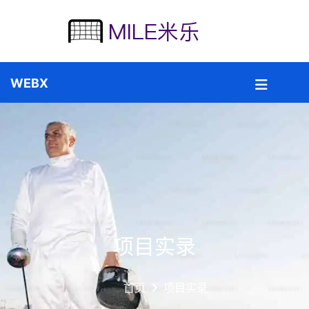
项目实录
首页
项目实录