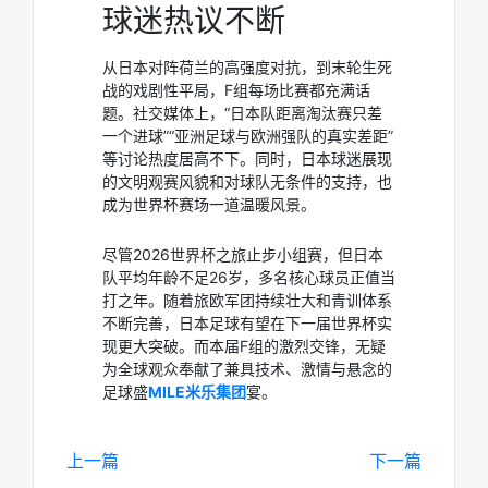
球迷热议不断
从日本对阵荷兰的高强度对抗，到末轮生死
战的戏剧性平局，F组每场比赛都充满话
题。社交媒体上，“日本队距离淘汰赛只差
一个进球”“亚洲足球与欧洲强队的真实差距”
等讨论热度居高不下。同时，日本球迷展现
的文明观赛风貌和对球队无条件的支持，也
成为世界杯赛场一道温暖风景。
尽管2026世界杯之旅止步小组赛，但日本
队平均年龄不足26岁，多名核心球员正值当
打之年。随着旅欧军团持续壮大和青训体系
不断完善，日本足球有望在下一届世界杯实
现更大突破。而本届F组的激烈交锋，无疑
为全球观众奉献了兼具技术、激情与悬念的
足球盛
MILE米乐集团
宴。
上一篇
下一篇