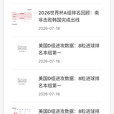
2026世界杯A组排名回顾：南
非击败韩国完成出线
2026-07-18
美国D组进攻数据：8粒进球排
名本组第一
2026-07-16
美国D组进攻数据：8粒进球排
名本组第一
2026-07-16
美国D组进攻数据：8粒进球排