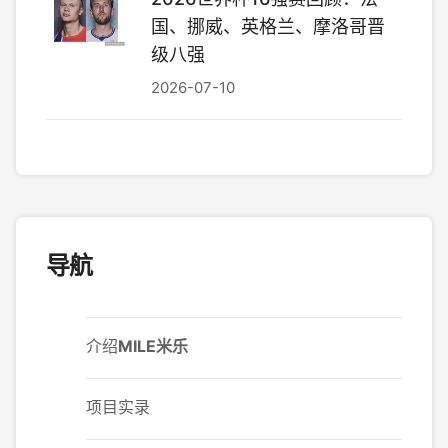
国、挪威、英格兰、摩洛哥晋
级八强
2026-07-10
导航
介绍
MILE米乐
项目实录