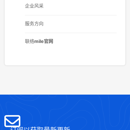
企业风采
服务方向
联络
mile官网