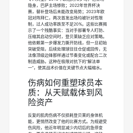
隐身，巴萨主场惨败；2022年世界杯决
赛，替补登场后未能改变局势；2023年欧
冠对阵拜仁，两次首发出场均被针对性限
制，过人成功率跌至不足20%。这些比赛揭
示了一个残酷事实：当对手部署专人盯防、
压缩其启动空间时，登贝莱缺乏应对策略。
他依赖第一步爆发力撕开防线，但一旦初始
突破受阻，后续处理球往往仓促或回传，无
法像顶级边锋那样通过节奏变化或配合二次
制造威胁。这种在极限对抗下的“解法单
一”，使其战术价值在关键节点大幅缩水。
伤病如何重塑球员本
质：从天赋载体到风
险资产
反复的肌肉伤病不仅损耗登贝莱的身体机
能，更悄然改变了他的比赛方式。为规避受
伤风险，他近年明显减少内切后的急停变