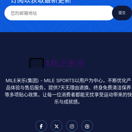
订阅以获取最新更新
MILE米乐(集团) - MILE SPORTS以用户为中心，不断优化产
品体验与售后服务，提供7天无理由退换、终身免费清洁保养
等多项贴心政策，让每一位消费者都能无忧享受运动带来的
乐与成就感。