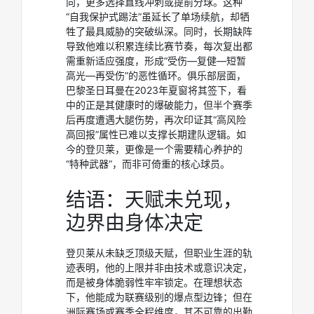
向，更多选择直线冲刺或提前分球。这种
“自我保护式踢法”虽延长了单场续航，却牺
牲了最具威胁的突破纵深。同时，长期缺阵
导致他难以积累连续比赛节奏，每次复出都
需重新适应强度，形成“受伤—复健—短暂
高光—再受伤”的恶性循环。俱乐部层面，
巴黎圣日耳曼在2023年夏窗将其签下，看
中的正是其健康时的爆破能力，但半个赛季
后再度遭遇大腿伤势，再次印证其“高风险
高回报”属性已难以支撑长期建队逻辑。如
今的登贝莱，更像是一个需要精心养护的
“特种武器”，而非可倚重的核心球员。
结语：天赋未兑现，
边界由身体决定
登贝莱从未缺乏顶级天赋，但职业生涯的轨
迹表明，他的上限并非由技术或意识决定，
而是被身体脆弱性牢牢锁定。在理想状态
下，他能成为联赛级别的爆点型边锋；但在
洲际赛场或赛季全程维度，其不可靠的出勤