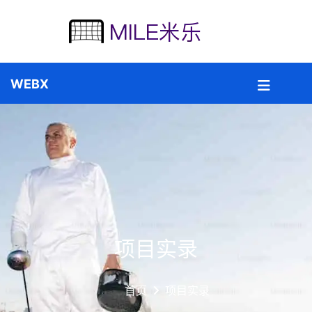
项目实录
首页
项目实录