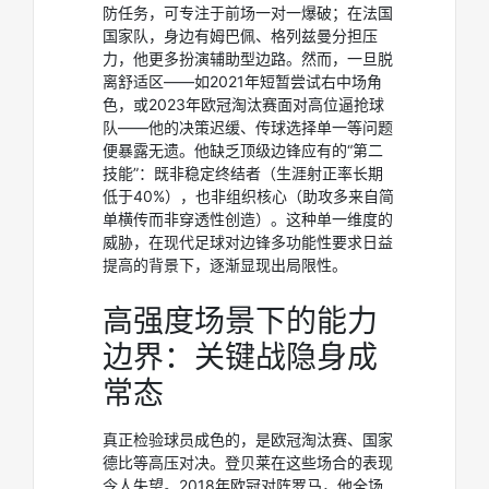
防任务，可专注于前场一对一爆破；在法国
国家队，身边有姆巴佩、格列兹曼分担压
力，他更多扮演辅助型边路。然而，一旦脱
离舒适区——如2021年短暂尝试右中场角
色，或2023年欧冠淘汰赛面对高位逼抢球
队——他的决策迟缓、传球选择单一等问题
便暴露无遗。他缺乏顶级边锋应有的“第二
技能”：既非稳定终结者（生涯射正率长期
低于40%），也非组织核心（助攻多来自简
单横传而非穿透性创造）。这种单一维度的
威胁，在现代足球对边锋多功能性要求日益
提高的背景下，逐渐显现出局限性。
高强度场景下的能力
边界：关键战隐身成
常态
真正检验球员成色的，是欧冠淘汰赛、国家
德比等高压对决。登贝莱在这些场合的表现
令人失望。2018年欧冠对阵罗马，他全场