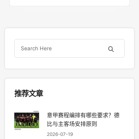
推荐文章
意甲赛程编排有哪些要求？德
比与主客场安排原则
2026-07-19