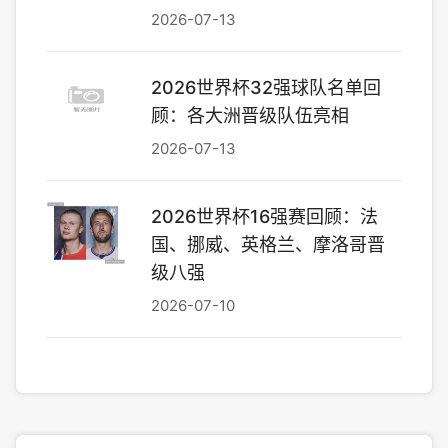
2026-07-13
2026世界杯32强球队名单回
顾：各大洲晋级队伍亮相
2026-07-13
2026世界杯16强赛回顾：法
国、挪威、英格兰、摩洛哥晋
级八强
2026-07-10