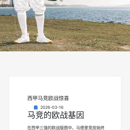
西甲马竞欧战惊喜
2026-03-16
马竞的欧战基因
在西甲三强的欧战版图中，马德里竞技始终