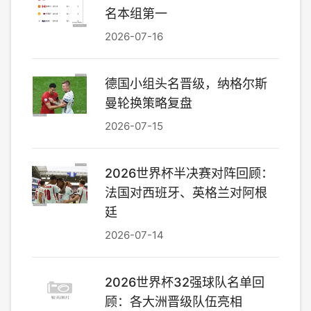
名本组第一
2026-07-16
德国小组头名晋级，纳格尔斯
曼轮换策略复盘
2026-07-15
2026世界杯半决赛对阵回顾：
法国对西班牙、英格兰对阿根
廷
2026-07-14
2026世界杯32强球队名单回
顾：各大洲晋级队伍亮相