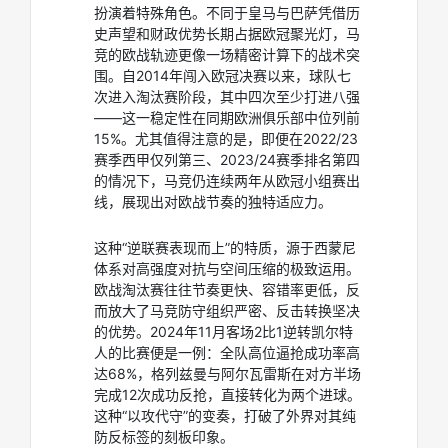
扮演着特殊角色。不同于皇马与巴萨凭借历
史声望和财政优势长期占据欧冠聚光灯，马
竞的欧战轨迹更像一场精密计算下的战术突
围。自2014年闯入欧冠决赛以来，球队七
次进入淘汰赛阶段，其中四次至少打进八强
——这一稳定性在同期欧洲俱乐部中位列前
15%。尤其值得注意的是，即便在2022/23
赛季西甲仅列第三、2023/24赛季排名第四
的情况下，马竞仍连续两年从欧冠小组赛出
线，展现出对欧战节奏的独特适应力。
这种“逆联赛表现而上”的特质，源于西蒙尼
体系对高强度对抗与空间压缩的极致运用。
欧战淘汰赛往往节奏更快、容错率更低，反
而放大了马竞防守组织严密、反击转换坚决
的优势。2024年11月客场2比1逆转凯尔特
人的比赛便是一例：全队高位逼抢成功率高
达68%，格列兹曼与阿尔瓦雷斯在对方半场
完成12次成功反抢，直接转化为两个进球。
这种“以攻代守”的变奏，打破了外界对其纯
防反标签的刻板印象。