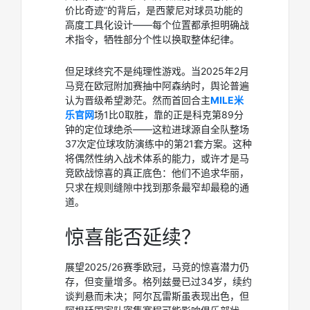
价比奇迹”的背后，是西蒙尼对球员功能的
高度工具化设计——每个位置都承担明确战
术指令，牺牲部分个性以换取整体纪律。
但足球终究不是纯理性游戏。当2025年2月
马竞在欧冠附加赛抽中阿森纳时，舆论普遍
认为晋级希望渺茫。然而首回合主
MILE米
乐官网
场1比0取胜，靠的正是科克第89分
钟的定位球绝杀——这粒进球源自全队整场
37次定位球攻防演练中的第21套方案。这种
将偶然性纳入战术体系的能力，或许才是马
竞欧战惊喜的真正底色：他们不追求华丽，
只求在规则缝隙中找到那条最窄却最稳的通
道。
惊喜能否延续？
展望2025/26赛季欧冠，马竞的惊喜潜力仍
存，但变量增多。格列兹曼已过34岁，续约
谈判悬而未决；阿尔瓦雷斯虽表现出色，但