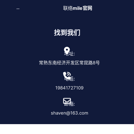
联络
mile官网
找到我们
地址:
常熟东南经济开发区常昆路8号
电话:
19841727109
邮箱:
shaven@163.com
热门文章