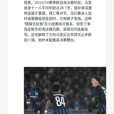
隐患。2023/24赛季欧冠淘汰赛阶段，马竞
首发十一人平均年龄达28.7岁，替补席深度
明显弱于曼城、拜仁等对手。当比赛进入加
时或需要临场变招时，可用棋子有限。这种
“精算式轮换”在小组赛尚可维系，但到了单
场定胜负的淘汰赛后期，容错空间急剧收
窄。这也解释了为何马竞近五年四次止步欧
冠八强，始终未能重返决赛舞台。