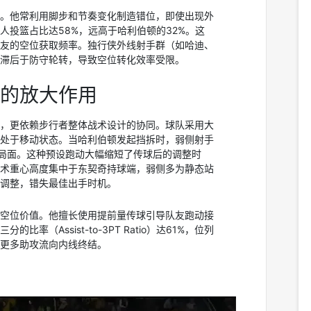
。他常利用脚步和节奏变化制造错位，即使出现外
人投篮占比达58%，远高于哈利伯顿的32%。这
友的空位获取频率。独行侠外线射手群（如哈迪、
滞后于防守轮转，导致空位转化效率受限。
的放大作用
，更依赖步行者整体战术设计的协同。球队采用大
处于移动状态。当哈利伯顿发起挡拆时，弱侧射手
”局面。这种预设跑动大幅缩短了传球后的调整时
术重心高度集中于东契奇持球端，弱侧多为静态站
调整，错失最佳出手时机。
空位价值。他擅长使用提前量传球引导队友跑动接
率（Assist-to-3PT Ratio）达61%，位列
，更多助攻流向内线终结。