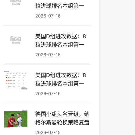
粒进球排名本组第一
2026-07-16
美国D组进攻数据：8
粒进球排名本组第一
2026-07-16
美国D组进攻数据：8
粒进球排名本组第一
2026-07-16
德国小组头名晋级，纳
格尔斯曼轮换策略复盘
2026-07-15