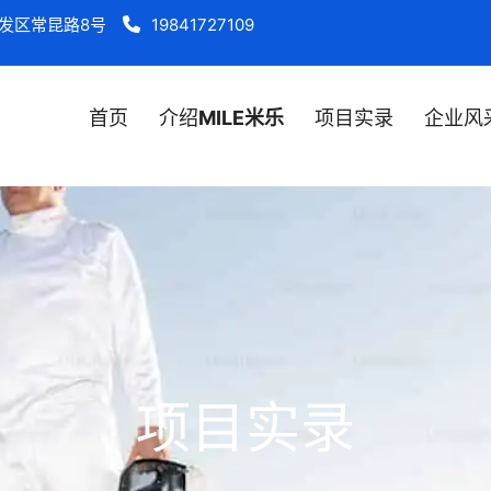
发区常昆路8号
19841727109
首页
介绍
MILE米乐
项目实录
企业风
项目实录