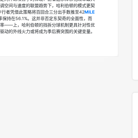
调空间与速度的联盟趋势下，哈利伯顿的模式更契
步行者凭借此策略将百回合三分出手数推至42
MILE
率保持在56.1%。这并非否定东契奇的全面性，而
率——上，哈利伯顿的挡拆分球机制更具针对性优
驱动的外线火力或将成为季后赛突围的关键变量。