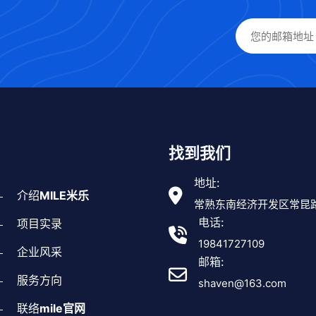
找到我们
地址:
介绍
MILE米乐
常熟东南经济开发区常昆
电话:
项目实录
19841727109
企业风采
邮箱:
服务方向
shaven@163.com
联络
mile官网