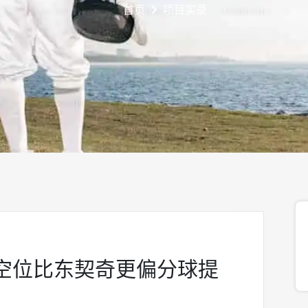
首页
项目实录
空位比东契奇更偏分球提