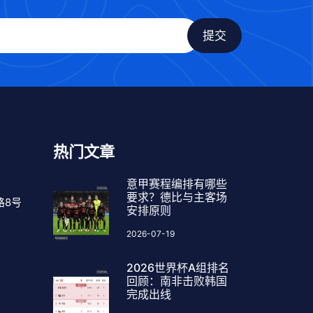
热门文章
意甲赛程编排有哪些
要求？德比与主客场
路8号
安排原则
2026-07-19
2026世界杯A组排名
回顾：南非击败韩国
完成出线