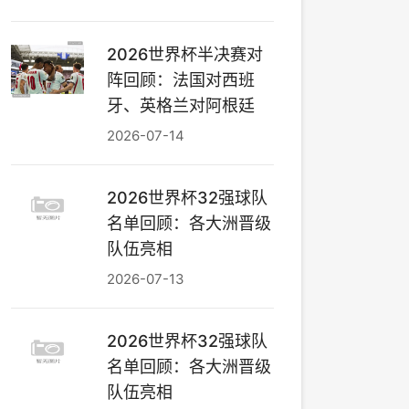
2026世界杯半决赛对
阵回顾：法国对西班
牙、英格兰对阿根廷
2026-07-14
2026世界杯32强球队
名单回顾：各大洲晋级
队伍亮相
2026-07-13
2026世界杯32强球队
名单回顾：各大洲晋级
队伍亮相