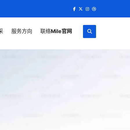
采
服务方向
联络
Mile官网